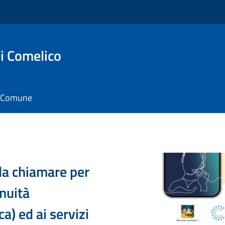
i Comelico
il Comune
a chiamare per
inuità
a) ed ai servizi