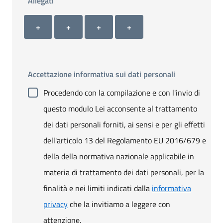
Allegati
Allegato 1
Allegato 2
Allegato 3
Allegato 4
+ Carica allegato 1
+ Carica allegato 2
+ Carica allegato 3
+ Carica allegato 4
+
+
+
+
Accettazione informativa sui dati personali
Procedendo con la compilazione e con l'invio di
questo modulo Lei acconsente al trattamento
dei dati personali forniti, ai sensi e per gli effetti
dell'articolo 13 del Regolamento EU 2016/679 e
della della normativa nazionale applicabile in
materia di trattamento dei dati personali, per la
finalità e nei limiti indicati dalla
informativa
privacy
che la invitiamo a leggere con
attenzione.