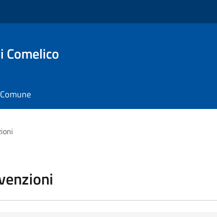
i Comelico
il Comune
zioni
vvenzioni