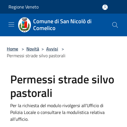
Salta al contenuto principale
Regione Veneto
Comune di San Nicolò di
Comelico
Home
>
Novità
>
Avvisi
>
Permessi strade silvo pastorali
Permessi strade silvo
pastorali
Per la richiesta del modulo rivolgersi all’Ufficio di
Polizia Locale o consultare la modulistica relativa
all’ufficio.