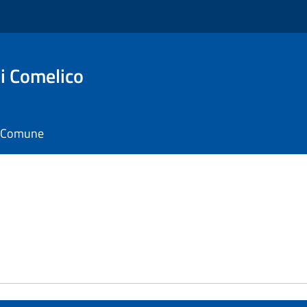
i Comelico
il Comune
e