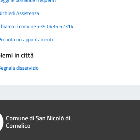
Richiedi Assistenza
Chiama il comune +39 0435 62314
Prenota un appuntamento
lemi in città
Segnala disservizio
Comune di San Nicolò di
Comelico