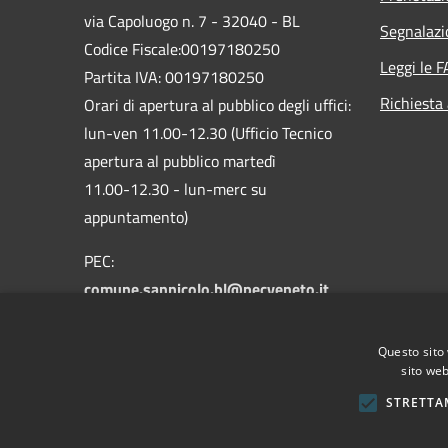
via Capoluogo n. 7 - 32040 - BL
Segnalazi
Codice Fiscale:00197180250
Leggi le 
Partita IVA: 00197180250
Richiesta
Orari di apertura al pubblico degli uffici:
lun-ven 11.00-12.30 (Ufficio Tecnico
apertura al pubblico martedì
11.00-12.30 - lun-merc su
appuntamento)
PEC:
comune.sannicolo.bl@pecveneto.it
Centralino Unico: +39 0435 62314
Questo sito 
sito web
STRETTA