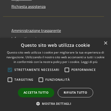
Richiesta assistenza
Amministrazione trasparente
Informativa privacy
×
Questo sito web utilizza cookie
Note legali
Questo sito web utilizza i cookie per migliorare la tua esperienza di
Dichiarazione di accessibilità
navigazione. Utilizzando il nostro sito web acconsenti a tutti i cookie
in conformità con la nostra policy per i cookie.
Leggi di più
STRETTAMENTE NECESSARI
PERFORMANCE
RSS
Copyright © 2026 • Comune di
TARGETING
FUNZIONALITÀ
Accessibilità
San Nicolò di Comelico •
Privacy
Municipium
Powered by
•
ACCETTA TUTTO
RIFIUTA TUTTO
Cookie
Accesso redazione
Mappa del sito
MOSTRA DETTAGLI