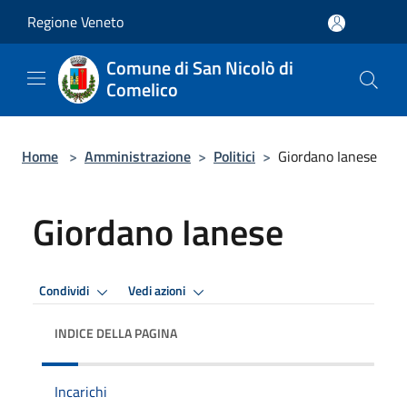
Salta al contenuto principale
Regione Veneto
Comune di San Nicolò di
Comelico
Home
>
Amministrazione
>
Politici
>
Giordano Ianese
Giordano Ianese
Condividi
Vedi azioni
INDICE DELLA PAGINA
Incarichi