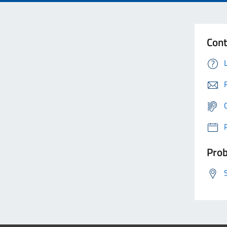
Cont
Prob