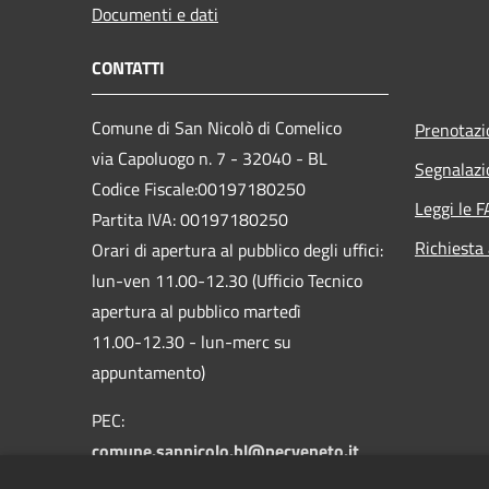
Documenti e dati
CONTATTI
Comune di San Nicolò di Comelico
Prenotaz
via Capoluogo n. 7 - 32040 - BL
Segnalazi
Codice Fiscale:00197180250
Leggi le 
Partita IVA: 00197180250
Richiesta
Orari di apertura al pubblico degli uffici:
lun-ven 11.00-12.30 (Ufficio Tecnico
apertura al pubblico martedì
11.00-12.30 - lun-merc su
appuntamento)
PEC:
comune.sannicolo.bl@pecveneto.it
Centralino Unico: +39 0435 62314