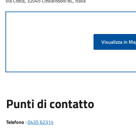
Via Costa, 32045 Costalissoio BL, Italia
Visualizza in M
Punti di contatto
Telefono
:
0435 62314