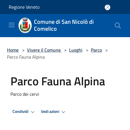
Salta al contenuto principale
Regione Veneto
Comune di San Nicolò di
Comelico
Home
>
Vivere il Comune
>
Luoghi
>
Parco
>
Parco Fauna Alpina
Parco Fauna Alpina
Parco dei cervi
Condividi
Vedi azioni