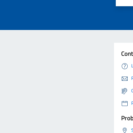
Cont
Prob