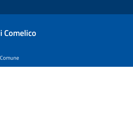
i Comelico
il Comune