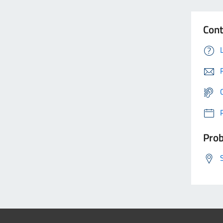
Cont
Prob