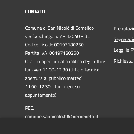
CONTATTI
Comune di San Nicolò di Comelico
Prenotaz
via Capoluogo n. 7 - 32040 - BL
Segnalazi
Codice Fiscale:00197180250
Leggi le 
Partita IVA: 00197180250
Richiesta
Orari di apertura al pubblico degli uffici:
lun-ven 11.00-12.30 (Ufficio Tecnico
apertura al pubblico martedì
11.00-12.30 - lun-merc su
appuntamento)
PEC:
comune.sannicolo.bl@pecveneto.it
Centralino Unico: +39 0435 62314